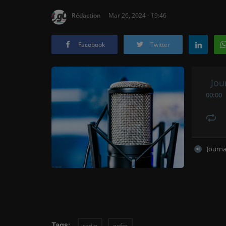
Rédaction
Mar 26, 2024 - 19:46
Facebook
Twitter
Jou
00
:
00
Journa
Tags:
radio
gofm