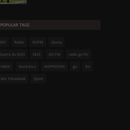
POPULAR TAGS
RDC
Radio
GOFM
Goma
Guerre du M23
M23
GO FM
radio go fm
FARDC
Nord-kivu
AIDPROFEN
go
fm
Félix Tshisekedi
Sport