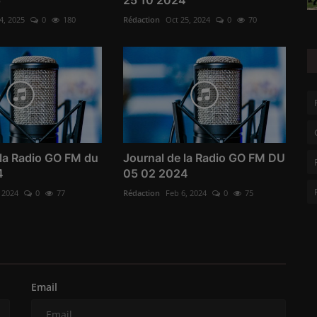
4, 2025
0
180
Rédaction
Oct 25, 2024
0
70
 la Radio GO FM du
Journal de la Radio GO FM DU
4
05 02 2024
, 2024
0
77
Rédaction
Feb 6, 2024
0
75
Email