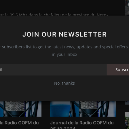
ur la 99.5 Mhz dans le chef-lieu de la province du Nord-
s.
JOIN OUR NEWSLETTER
r subscribers list to get the latest news, updates and special offers 
in your inbox
Subscr
No, thanks
 la Radio GOFM du
Journal de la Radio GOFM du
5
25 10 2024