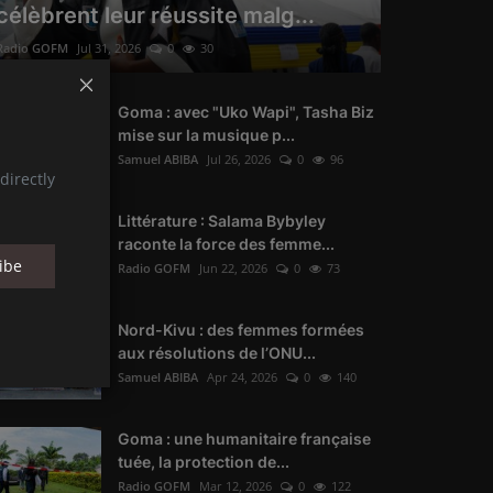
célèbrent leur réussite malg...
Radio GOFM
Jul 31, 2026
0
30
Goma : avec "Uko Wapi", Tasha Biz
mise sur la musique p...
Samuel ABIBA
Jul 26, 2026
0
96
directly
Littérature : Salama Bybyley
raconte la force des femme...
ibe
Radio GOFM
Jun 22, 2026
0
73
Nord-Kivu : des femmes formées
aux résolutions de l’ONU...
Samuel ABIBA
Apr 24, 2026
0
140
Goma : une humanitaire française
tuée, la protection de...
Radio GOFM
Mar 12, 2026
0
122