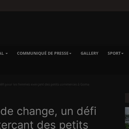
AL
COMMUNIQUÉ DE PRESSE
GALLERY
SPORT
défi pour les femmes exerçant des petits commerces à Goma
 de change, un défi
erçant des petits