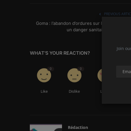
PREVIOUS ARTIC
Goma : l’abandon d’ordures sur la voie publiqu
un danger sanitaire pour la pop.
Join ou
WHAT'S YOUR REACTION?
0
0
0
Like
Dislike
Love
Rédaction