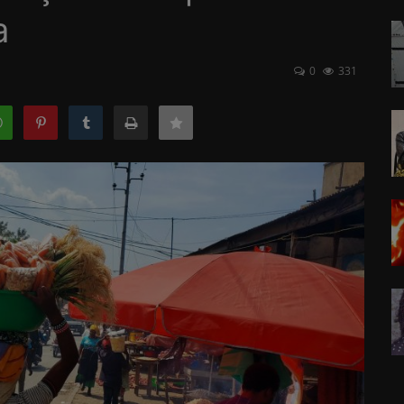
a
0
331