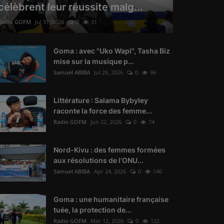
célèbrent leur réussite malg...
Radio GOFM
Jul 31, 2026
0
31
Goma : avec "Uko Wapi", Tasha Biz
mise sur la musique p...
Samuel ABIBA
Jul 26, 2026
0
96
Littérature : Salama Bybyley
raconte la force des femme...
Radio GOFM
Jun 22, 2026
0
74
Nord-Kivu : des femmes formées
aux résolutions de l’ONU...
Samuel ABIBA
Apr 24, 2026
0
140
Goma : une humanitaire française
tuée, la protection de...
Radio GOFM
Mar 12, 2026
0
122