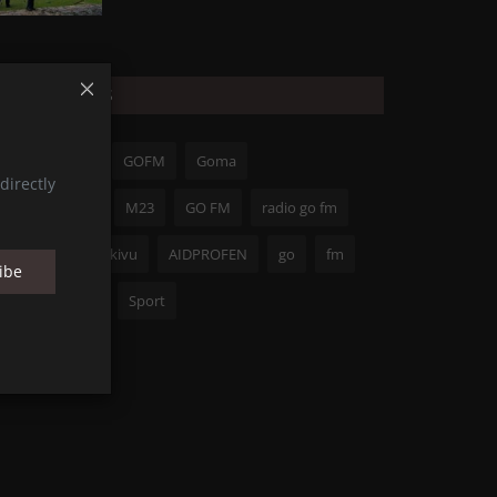
POPULAR TAGS
RDC
Radio
GOFM
Goma
directly
Guerre du M23
M23
GO FM
radio go fm
FARDC
Nord-kivu
AIDPROFEN
go
fm
ibe
Félix Tshisekedi
Sport