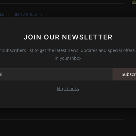
LE
NEXT ARTICLE
e,
Assassinat de Delcat Idengo : des voix s'élèvent
..
pour rendre hommage à cet artis...
JOIN OUR NEWSLETTER
r subscribers list to get the latest news, updates and special offers 
in your inbox
0
0
0
0
Subscr
No, thanks
Funny
Angry
Sad
Wow