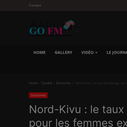
Contact
HOME
GALLERY
VIDÉO
LE JOURN
Home
Société
Economie
Nord-Kivu : le taux de change, un 
Economie
Nord-Kivu : le taux
pour les femmes ex