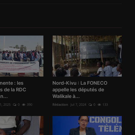
ente : les
Nord-Kivu : La FONECO
s de la RDC
appelle les députés de
n...
Walikale à...
1, 2025
0
390
Rédaction
Jul 7, 2024
0
133