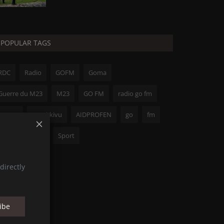
POPULAR TAGS
RDC
Radio
GOFM
Goma
Guerre du M23
M23
GO FM
radio go fm
FARDC
Nord-kivu
AIDPROFEN
go
fm
Félix Tshisekedi
Sport
directly
ibe