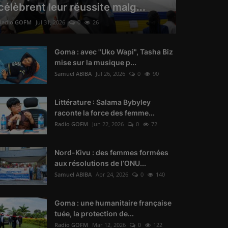
célèbrent leur réussite malg...
Radio GOFM
Jul 31, 2026
0
26
Goma : avec "Uko Wapi", Tasha Biz
mise sur la musique p...
Samuel ABIBA
Jul 26, 2026
0
90
Littérature : Salama Bybyley
raconte la force des femme...
Radio GOFM
Jun 22, 2026
0
72
Nord-Kivu : des femmes formées
aux résolutions de l’ONU...
Samuel ABIBA
Apr 24, 2026
0
140
Goma : une humanitaire française
tuée, la protection de...
Radio GOFM
Mar 12, 2026
0
122