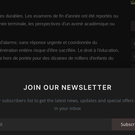
aces durables. Les examens de fin d’année ont été reportés ou
née terminale, les perspectives d’un avenir académique ou
e d’alarme, sans réponse urgente et coordonnée du
ration entière risque d’être sacrifiée. Le droit à l’éducation,
ui hors de portée pour des dizaines de milliers d’enfants du
JOIN OUR NEWSLETTER
uerre
M23
AFC
ENFANT
Éducation
r subscribers list to get the latest news, updates and special offers 
in your inbox
LE
NEXT ARTICLE
Subscr
il
RDC-Rwanda : un accord historique pour mettre
..
fin au conflit dans l’Est