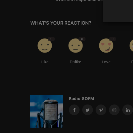
WHAT'S YOUR REACTION?
0
0
0
Like
Dislike
Love
Radio GOFM