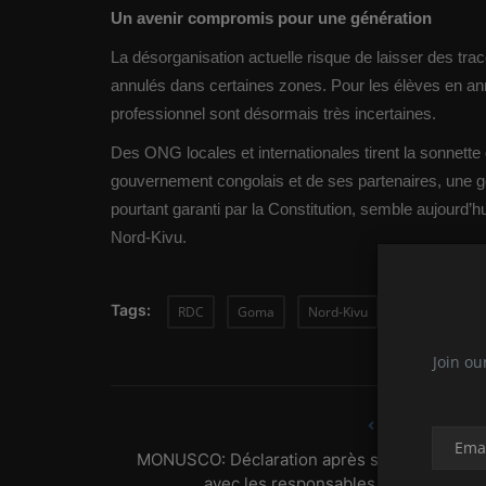
Un avenir compromis pour une génération
La désorganisation actuelle risque de laisser des tr
annulés dans certaines zones. Pour les élèves en an
professionnel sont désormais très incertaines.
Des ONG locales et internationales tirent la sonnett
gouvernement congolais et de ses partenaires, une géné
pourtant garanti par la Constitution, semble aujourd’h
Nord-Kivu.
Tags:
RDC
Goma
Nord-Kivu
Conflit
G
Join ou
PREVIOUS ARTIC
MONUSCO: Déclaration après séance de trava
avec les responsables de l'AFC/M23 .