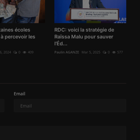
taines écoles
RDC: voici la stratégie de
à percevoir les
Raïssa Malu pour sauver
l’Éd...
6, 2024
0
409
Paulin AGANZE
Mar 5, 2025
0
577
Email