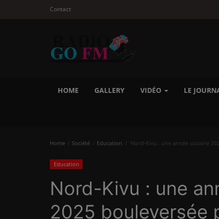
Contact
HOME
GALLERY
VIDÉO
LE JOURN
Home
Société
Education
Nord-Kivu : une année scolaire 2024
Education
Nord-Kivu : une an
2025 bouleversée pa