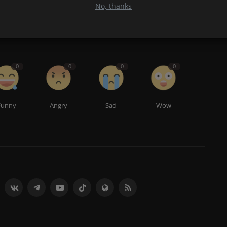
No, thanks
0
0
0
0
Funny
Angry
Sad
Wow