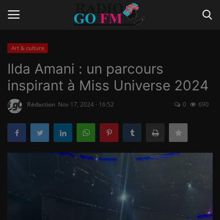
Art & culture
Login
Register
Ilda Amani : un parcours
inspirant à Miss Universe 2024
Home
Rédaction
Nov 17, 2024 - 16:52
0
690
Contact
Gallery
Vidéo
Le Journal
Communiqué de presse