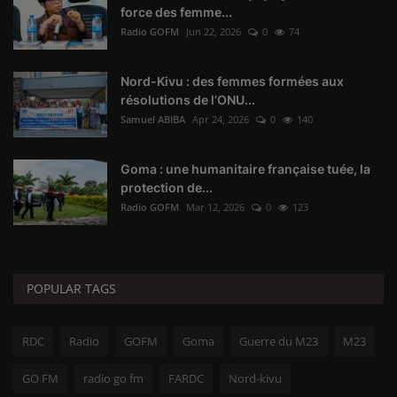
force des femme...
Radio GOFM
Jun 22, 2026
0
74
Nord-Kivu : des femmes formées aux
résolutions de l’ONU...
Samuel ABIBA
Apr 24, 2026
0
140
Goma : une humanitaire française tuée, la
protection de...
Radio GOFM
Mar 12, 2026
0
123
POPULAR TAGS
RDC
Radio
GOFM
Goma
Guerre du M23
M23
GO FM
radio go fm
FARDC
Nord-kivu