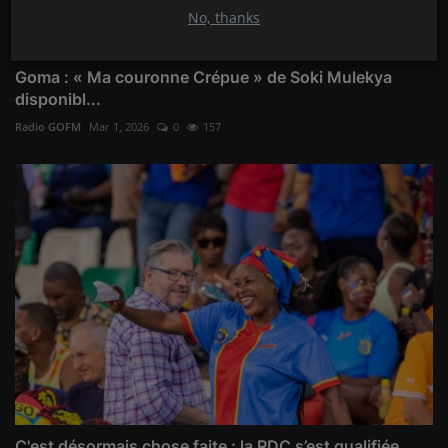
No, thanks
Goma : « Ma couronne Crépue » de Soki Mulekya
disponibl...
Radio GOFM
Mar 1, 2026
0
157
C'est désormais chose faite ; la RDC s’est qualifiée