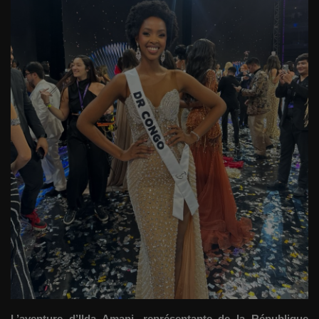
Gallery
Sport
Société
Infos d'ailleurs
Qui sommes nous
Language
Français
English
L’aventure d’Ilda Amani, représentante de la République