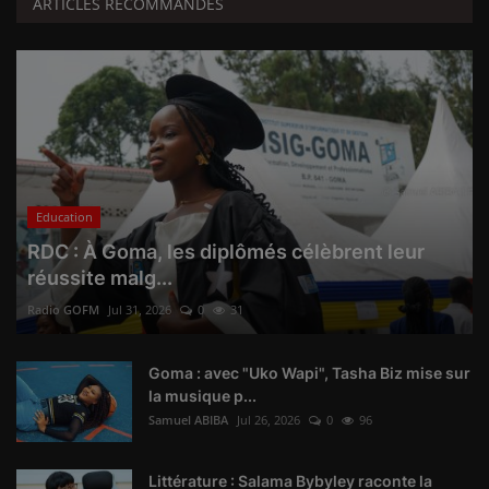
ARTICLES RECOMMANDÉS
Education
RDC : À Goma, les diplômés célèbrent leur
réussite malg...
Radio GOFM
Jul 31, 2026
0
31
Goma : avec "Uko Wapi", Tasha Biz mise sur
la musique p...
Samuel ABIBA
Jul 26, 2026
0
96
Littérature : Salama Bybyley raconte la