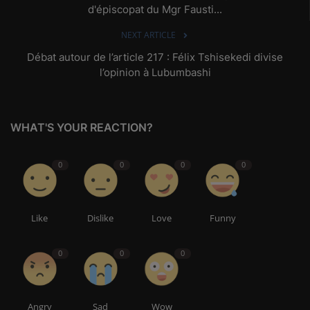
d'épiscopat du Mgr Fausti...
NEXT ARTICLE
Débat autour de l’article 217 : Félix Tshisekedi divise
l’opinion à Lubumbashi
WHAT'S YOUR REACTION?
0
0
0
0
Like
Dislike
Love
Funny
0
0
0
Angry
Sad
Wow