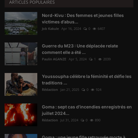
ARTICLES POPULAIRES
Nord-Kivu : Des femmes et jeunes filles
victimes d’abus...
Job Kakule
Apr 16, 2024
0
6407
Guerre du M23 : Une déplacée relate
comment elle a été ...
Paulin AGANZE
Apr 5, 2024
1
2039
Youssoupha célèbre la féminité et défie les
traditions ...
Rédaction
Jan 21, 2025
0
924
Goma : sept cas d'incendies enregistrés en
juillet 2024...
Rédaction
Jul 31, 2024
0
890
Goma : une jeune fille retrouvée morte à