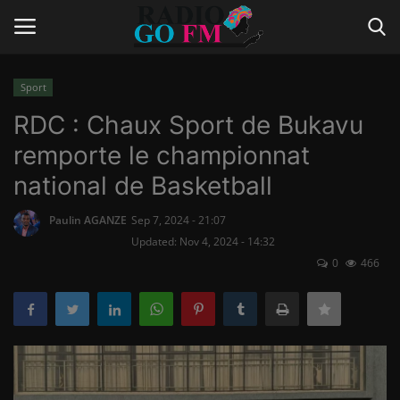
Sport
Login
Register
RDC : Chaux Sport de Bukavu
remporte le championnat
Home
national de Basketball
Contact
Paulin AGANZE
Sep 7, 2024 - 21:07
Updated: Nov 4, 2024 - 14:32
Gallery
0
466
Vidéo
Le Journal
Communiqué de presse