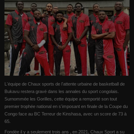
Gallery
Sport
Société
Infos d'ailleurs
Qui sommes nous
L'équipe de Chaux sports de l'attente urbaine de basketball de
Language
Bukavu restera gravé dans les annales du sport congolais.
Français
English
Surnommée les Gorilles, cette équipe a remporté son tout
premier trophée national en s'imposant en finale de la Coupe du
Congo face au BC Terreur de Kinshasa, avec un score de 73 à
65.
Fondée il y a seulement trois ans , en 2021, Chaux Sport a su