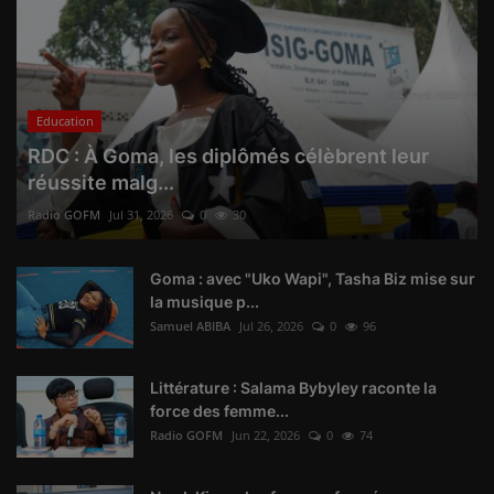
Education
RDC : À Goma, les diplômés célèbrent leur
réussite malg...
Radio GOFM
Jul 31, 2026
0
30
Goma : avec "Uko Wapi", Tasha Biz mise sur
la musique p...
Samuel ABIBA
Jul 26, 2026
0
96
Littérature : Salama Bybyley raconte la
force des femme...
Radio GOFM
Jun 22, 2026
0
74