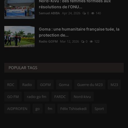
Nord-Kivu : des femmes formées aux
résolutions de l’ONU...
Samuel ABIBA
Apr 24, 2026
0
140
Goma : une humanitaire française tuée, la
protection de...
Radio GOFM
Mar 12, 2026
0
122
POPULAR TAGS
RDC
Radio
GOFM
Goma
Guerre du M23
M23
GO FM
radio go fm
FARDC
Nord-kivu
AIDPROFEN
go
fm
Félix Tshisekedi
Sport