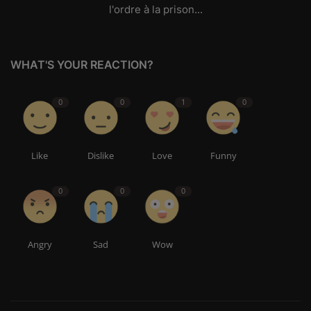
l'ordre à la prison...
WHAT'S YOUR REACTION?
0
0
1
0
Like
Dislike
Love
Funny
0
0
0
Angry
Sad
Wow