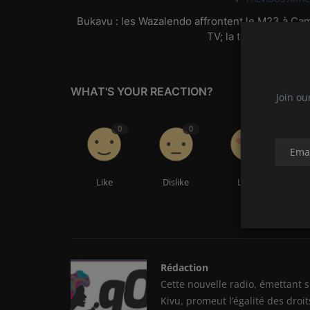
Bukavu : les Wazalendo affrontent le M23 à Ca
TV; la tension s'insta
WHAT'S YOUR REACTION?
Join ou
0
0
0
Like
Dislike
Love
Rédaction
Cette nouvelle radio, émettant s
Kivu, promeut l’égalité des droit