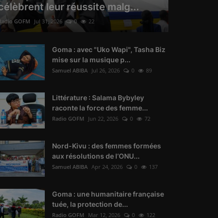
célèbrent leur réussite malg...
Radio GOFM
Jul 31, 2026
0
22
Goma : avec "Uko Wapi", Tasha Biz
mise sur la musique p...
Samuel ABIBA
Jul 26, 2026
0
89
Littérature : Salama Bybyley
raconte la force des femme...
Radio GOFM
Jun 22, 2026
0
72
Nord-Kivu : des femmes formées
aux résolutions de l’ONU...
Samuel ABIBA
Apr 24, 2026
0
137
Goma : une humanitaire française
tuée, la protection de...
Radio GOFM
Mar 12, 2026
0
122