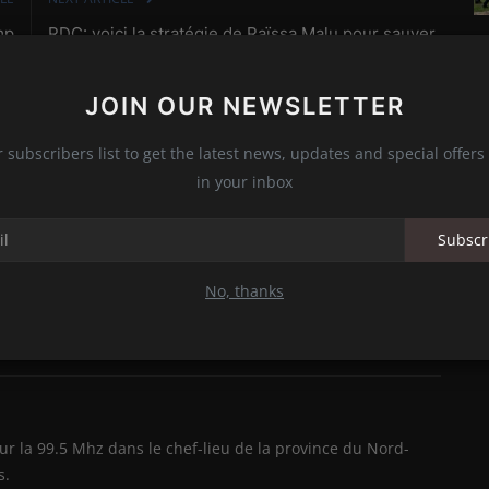
mp
RDC: voici la stratégie de Raïssa Malu pour sauver
lle
l’Éducation des enfants dans ...
JOIN OUR NEWSLETTER
r subscribers list to get the latest news, updates and special offers 
in your inbox
0
0
0
0
Subscr
Funny
Angry
Sad
Wow
No, thanks
ur la 99.5 Mhz dans le chef-lieu de la province du Nord-
s.