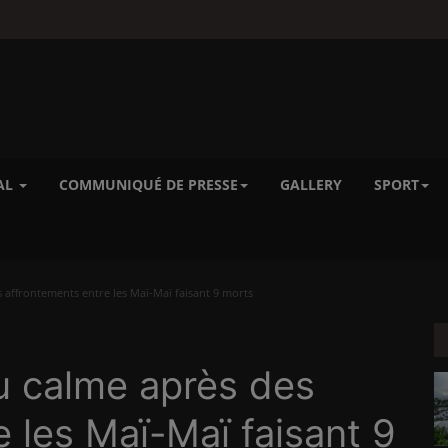
AL
COMMUNIQUÉ DE PRESSE
GALLERY
SPORT
affrontements entre les Maï-Maï faisant 9 morts
u calme après des
 les Maï-Maï faisant 9