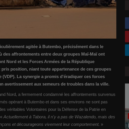
ticulièrement agitée à Butembo, précisément dans le
ù des affrontements entre deux groupes Maï-Maï ont
ront Nord et les Forces Armées de la République
ris position, niant toute appartenance de ces groupes
e (VDP). La synergie a promis d'éradiquer ces forces
un avertissement aux semeurs de troubles dans la ville.
and Nord, a fermement condamné les affrontements survenus
armés opérant à Butembo et dans ses environs ne sont pas
t des véritables Volontaires pour la Défense de la Patrie en
 «
Actuellement à Tabora, il n'y a pas de Wazalendo, mais des
nonçons et décourageons vivement leur comportement.
»