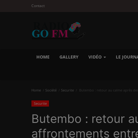
Contact
HOME
GALLERY
VIDÉO
LE JOURN
Home
Société
Securite
Butembo : retour au calme après des 
Securite
Butembo : retour a
affrontements entre