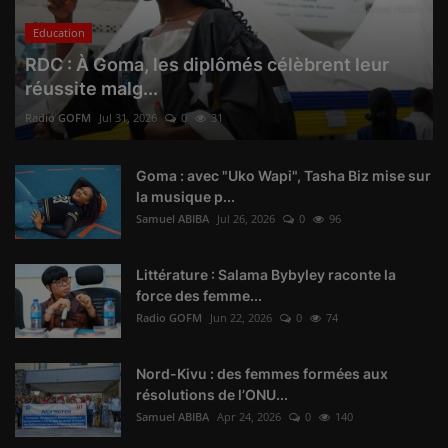
Education
RDC : À Goma, les diplômés célèbrent leur
réussite malg...
Radio GOFM
Jul 31, 2026
0
31
Goma : avec "Uko Wapi", Tasha Biz mise sur
la musique p...
Samuel ABIBA
Jul 26, 2026
0
96
Littérature : Salama Bybyley raconte la
force des femme...
Radio GOFM
Jun 22, 2026
0
74
Nord-Kivu : des femmes formées aux
résolutions de l’ONU...
Samuel ABIBA
Apr 24, 2026
0
140