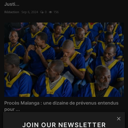
Justi...
Rédaction
Sep 6, 2024
0
156
Procès Malanga : une dizaine de prévenus entendus
pour ...
Rédaction
Aug 5, 2024
0
164
JOIN OUR NEWSLETTER