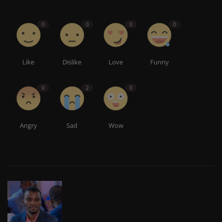
0
0
0
0
Like
Dislike
Love
Funny
0
2
0
Angry
Sad
Wow