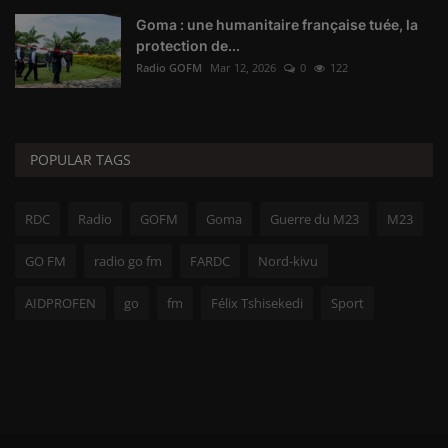
Goma : une humanitaire française tuée, la
protection de...
Radio GOFM
Mar 12, 2026
0
122
POPULAR TAGS
RDC
Radio
GOFM
Goma
Guerre du M23
M23
GO FM
radio go fm
FARDC
Nord-kivu
AIDPROFEN
go
fm
Félix Tshisekedi
Sport