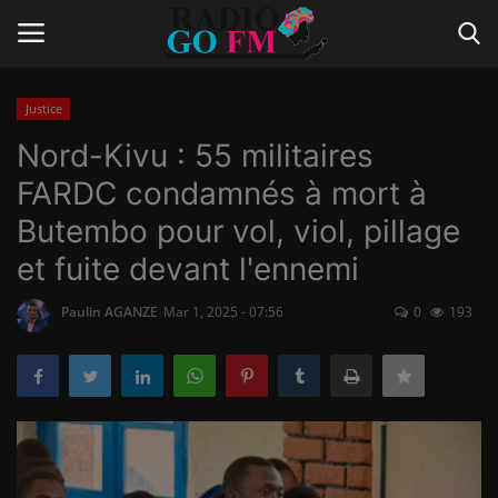
Justice
Login
Register
Nord-Kivu : 55 militaires
FARDC condamnés à mort à
Home
Butembo pour vol, viol, pillage
Contact
et fuite devant l'ennemi
Gallery
Paulin AGANZE
Mar 1, 2025 - 07:56
0
193
Vidéo
Le Journal
Communiqué de presse