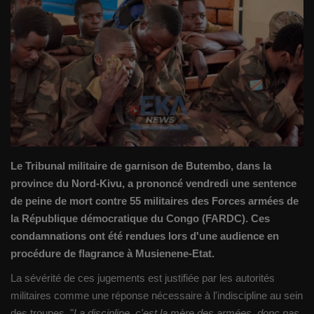
Gallery
Sport
Société
Infos d'ailleurs
Le Tribunal militaire de garnison de Butembo, dans la
Qui sommes nous
province du Nord-Kivu, a prononcé vendredi une sentence
de peine de mort contre 55 militaires des Forces armées de
Language
la République démocratique du Congo (FARDC). Ces
Français
English
condamnations ont été rendues lors d'une audience en
procédure de flagrance à Musienene-Etat.
La sévérité de ces jugements est justifiée par les autorités
militaires comme une réponse nécessaire à l'indiscipline au sein
des troupes. "
La discipline, c'est la mère des armées, donc pas