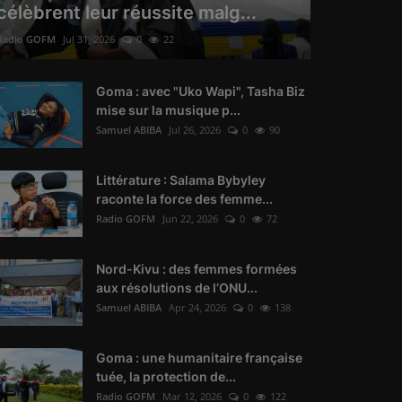
célèbrent leur réussite malg...
Radio GOFM
Jul 31, 2026
0
22
Goma : avec "Uko Wapi", Tasha Biz
mise sur la musique p...
Samuel ABIBA
Jul 26, 2026
0
90
Littérature : Salama Bybyley
raconte la force des femme...
Radio GOFM
Jun 22, 2026
0
72
Nord-Kivu : des femmes formées
aux résolutions de l’ONU...
Samuel ABIBA
Apr 24, 2026
0
138
Goma : une humanitaire française
tuée, la protection de...
Radio GOFM
Mar 12, 2026
0
122