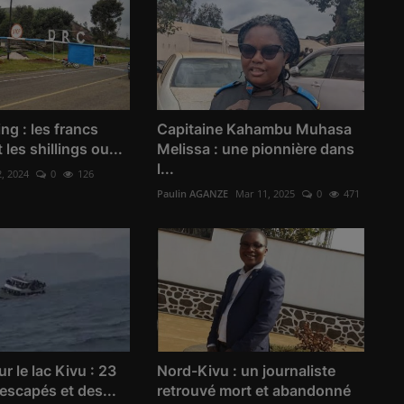
ng : les francs
Capitaine Kahambu Muhasa
les shillings ou...
Melissa : une pionnière dans
l...
2, 2024
0
126
Paulin AGANZE
Mar 11, 2025
0
471
r le lac Kivu : 23
Nord-Kivu : un journaliste
escapés et des...
retrouvé mort et abandonné