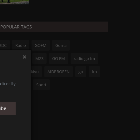
POPULAR TAGS
RDC
Radio
GOFM
Goma
Guerre du M23
M23
GO FM
radio go fm
FARDC
Nord-kivu
AIDPROFEN
go
fm
directly
Félix Tshisekedi
Sport
ibe