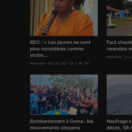
RDC : « Les jeunes ne sont
Fact checki
plus considérés comme
rwandais et 
victim...
Rédaction
Jul 2
Rédaction
May 29, 2024
0
148
Bombardement à Goma : les
Naufrage su
mouvements citoyens
décès, 58 r