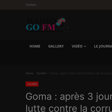
Contact
HOME
GALLERY
VIDÉO
LE JOURN
Home
Société
Goma : après 3 jours de formation sur la lutte c
Société
Goma : après 3 jour
lutte contre la corr