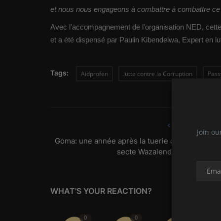
et nous nous engageons à combattre à combattre ce 
Avec l'accompagnement de l'organisation NED, cette f
et a été dispensé par Paulin Kibendelwa, Expert en lu
Tags:
Aidprofen
lutte contre la Corruption
Pas
PREVIOUS ARTIC
Join ou
Goma: une année après la tuerie des fidèles de 
secte Wazalendo, les familles .
WHAT'S YOUR REACTION?
0
0
0