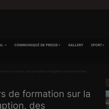
AL
COMMUNIQUÉ DE PRESSE
GALLERY
SPORT
ontre la corruption, des participants s'engagent à combattre ce fléau
s de formation sur la
uption, des