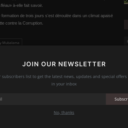
fléau
» à-elle fait savoir.
ormation de trois jours s'est déroulée dans un climat apaisé
tte contre la Corruption.
sy Mubalama
JOIN OUR NEWSLETTER
LE
NEXT ARTICLE
r subscribers list to get the latest news, updates and special offers 
la
Goma : Des étudiants formés sur la Prévention
in your inbox
..
contre les abus et exploitation se...
Subscr
No, thanks
0
0
0
0