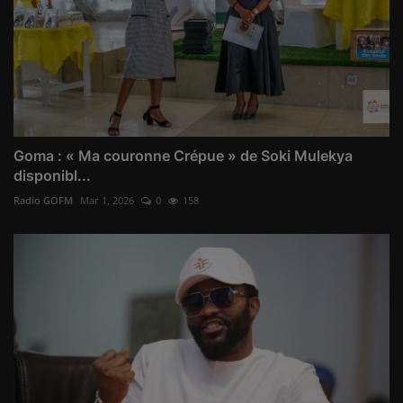
Goma : « Ma couronne Crépue » de Soki Mulekya
disponibl...
Radio GOFM
Mar 1, 2026
0
158