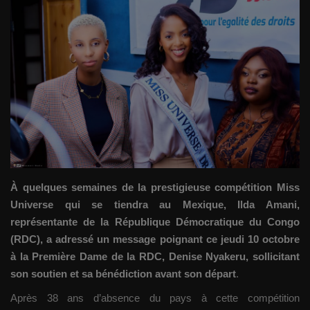
Gallery
Sport
Société
Infos d'ailleurs
Qui sommes nous
À quelques semaines de la prestigieuse compétition Miss
Language
Universe qui se tiendra au Mexique, Ilda Amani,
représentante de la République Démocratique du Congo
Français
English
(RDC), a adressé un message poignant ce jeudi 10 octobre
à la Première Dame de la RDC, Denise Nyakeru, sollicitant
son soutien et sa bénédiction avant son départ
.
Après 38 ans d’absence du pays à cette compétition