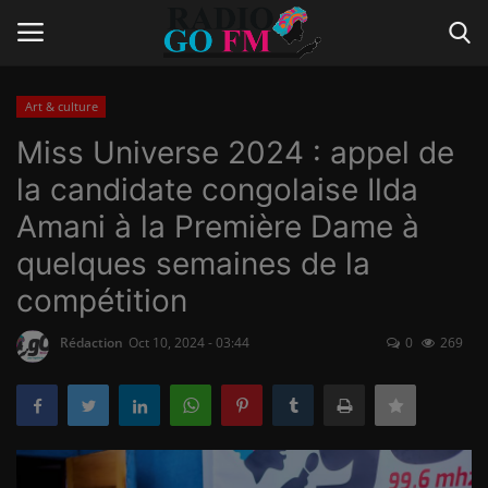
Art & culture
Login
Register
Miss Universe 2024 : appel de
la candidate congolaise Ilda
Home
Amani à la Première Dame à
Contact
quelques semaines de la
compétition
Gallery
Rédaction
Oct 10, 2024 - 03:44
0
269
Vidéo
Le Journal
Communiqué de presse