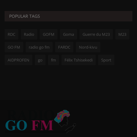
POPULAR TAGS
RDC
Radio
GOFM
Goma
Guerre du M23
M23
GO FM
radio go fm
FARDC
Nord-kivu
AIDPROFEN
go
fm
Félix Tshisekedi
Sport