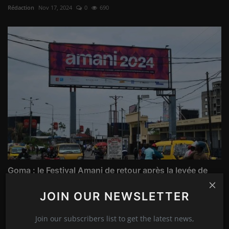
Rédaction
Nov 17, 2024
0
690
Goma : le Festival Amani de retour après la levée de
la...
JOIN OUR NEWSLETTER
Rédaction
Nov 15, 2024
0
669
Join our subscribers list to get the latest news,