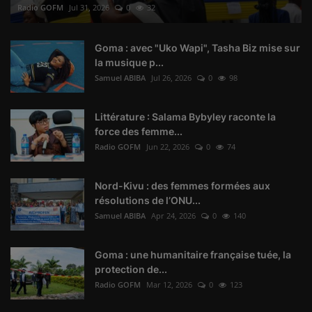
Radio GOFM
Jul 31, 2026
0
32
Goma : avec "Uko Wapi", Tasha Biz mise sur
la musique p...
Samuel ABIBA
Jul 26, 2026
0
98
Littérature : Salama Bybyley raconte la
force des femme...
Radio GOFM
Jun 22, 2026
0
74
Nord-Kivu : des femmes formées aux
résolutions de l’ONU...
Samuel ABIBA
Apr 24, 2026
0
140
Goma : une humanitaire française tuée, la
protection de...
Radio GOFM
Mar 12, 2026
0
123