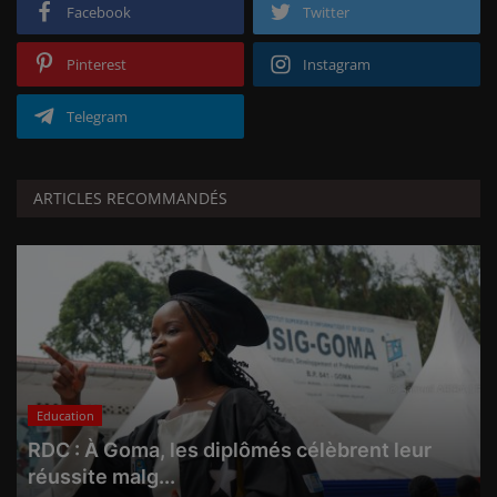
Facebook
Twitter
Pinterest
Instagram
Telegram
ARTICLES RECOMMANDÉS
Education
RDC : À Goma, les diplômés célèbrent leur
réussite malg...