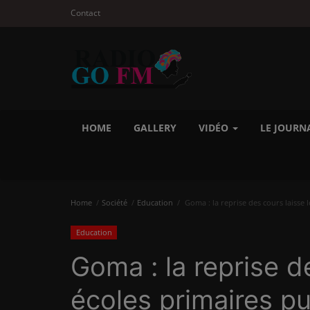
Contact
HOME
GALLERY
VIDÉO
LE JOURN
Home
Société
Education
Goma : la reprise des cours laisse l
Education
Goma : la reprise d
écoles primaires pu