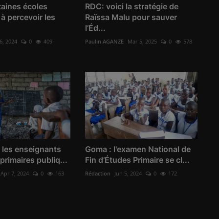
taines écoles
RDC: voici la stratégie de
à percevoir les
Raïssa Malu pour sauver
l’Éd...
6, 2024
0
409
Paulin AGANZE
Mar 5, 2025
0
578
 les enseignants
Goma : l'examen National de
primaires publiq...
Fin d’Études Primaire se cl...
Apr 7, 2024
0
163
Rédaction
Jun 5, 2024
0
172