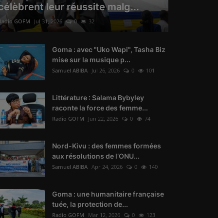
célèbrent leur réussite malg...
Radio GOFM
Jul 31, 2026
0
32
Goma : avec "Uko Wapi", Tasha Biz
mise sur la musique p...
Samuel ABIBA
Jul 26, 2026
0
101
Littérature : Salama Bybyley
raconte la force des femme...
Radio GOFM
Jun 22, 2026
0
74
Nord-Kivu : des femmes formées
aux résolutions de l’ONU...
Samuel ABIBA
Apr 24, 2026
0
140
Goma : une humanitaire française
tuée, la protection de...
Radio GOFM
Mar 12, 2026
0
123