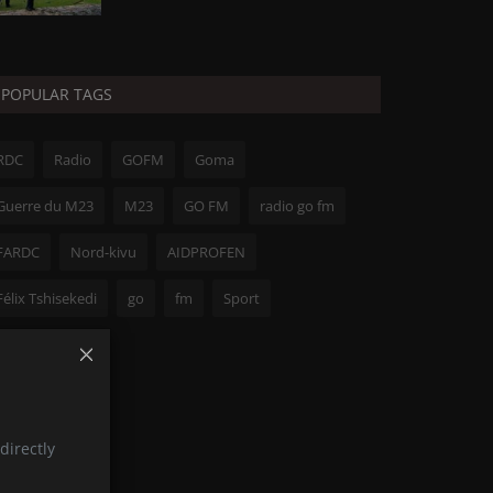
POPULAR TAGS
RDC
Radio
GOFM
Goma
Guerre du M23
M23
GO FM
radio go fm
FARDC
Nord-kivu
AIDPROFEN
Félix Tshisekedi
go
fm
Sport
directly