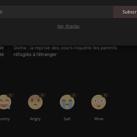
Subscr
No, thanks
LE
NEXT ARTICLE
de
Goma : la reprise des cours inquiète les parents
té
réfugiés à l’étranger
0
0
0
0
Funny
Angry
Sad
Wow