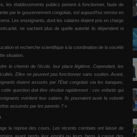
s, les établissements publics peinent à fonctionner, faute de
antie par le gouvernement congolais, est aujourd’hui remise en
oma. Les enseignants, dont les salaires étaient pris en charge
récarité, ne sachant plus de quelle autorité ils dépendent ni
tion et recherche scientifique à la coordination de la société
te situation.
re le chemin de l’école, leur place légitime. Cependant, les
icultés. Elles ne peuvent pas fonctionner sans soutien. Avant,
ignants étaient assurés par l’État congolais via les banques,
 cette question doit être résolue rapidement : ces enfants qui
seignants méritent leur salaire. Ils pourraient avoir la volonté
refois assumés par les parents ?
»
e
ge la reprise des cours. Les récents combats ont laissé de
ertains ayant perdu leur emploi ou leurs biens à cause des