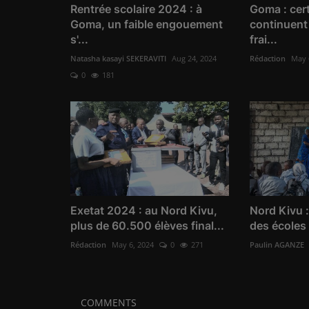
Rentrée scolaire 2024 : à
Goma : cer
Goma, un faible engouement
continuent 
s'...
frai...
Natasha kasayi SEKERAVITI
Aug 24, 2024
Rédaction
May 
0
181
Exetat 2024 : au Nord Kivu,
Nord Kivu :
plus de 60.500 élèves final...
des écoles 
Rédaction
May 6, 2024
0
271
Paulin AGANZE
COMMENTS