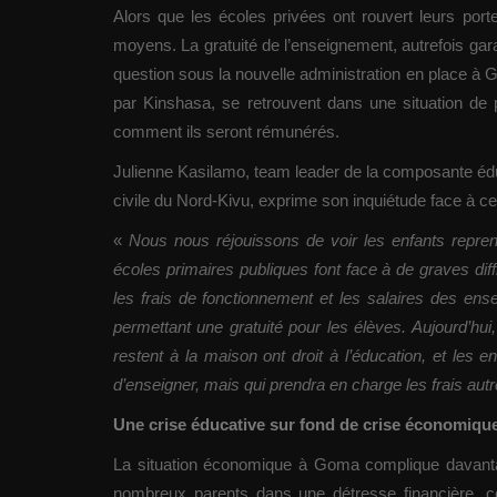
Alors que les écoles privées ont rouvert leurs porte
moyens. La gratuité de l’enseignement, autrefois gar
question sous la nouvelle administration en place à G
par Kinshasa, se retrouvent dans une situation de p
comment ils seront rémunérés.
Julienne Kasilamo, team leader de la composante éduca
civile du Nord-Kivu, exprime son inquiétude face à cet
«
Nous nous réjouissons de voir les enfants reprend
écoles primaires publiques font face à de graves diff
les frais de fonctionnement et les salaires des ense
permettant une gratuité pour les élèves. Aujourd’hui,
restent à la maison ont droit à l’éducation, et les en
d’enseigner, mais qui prendra en charge les frais aut
Une crise éducative sur fond de crise économiqu
La situation économique à Goma complique davanta
nombreux parents dans une détresse financière, c