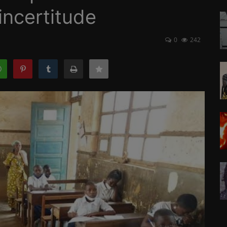
incertitude
0
242