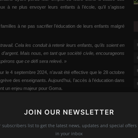
eux à ne plus envoyer leurs enfants à l’école, qu’il s’agisse
 familles à ne pas sacrifier l’éducation de leurs enfants malgré
avail. Cela les conduit à retenir leurs enfants, qu’ils soient en
 d’argent. Mais nous, en tant que société civile, encourageons
spérons que ce défi sera relevé. »
ur le 4 septembre 2024, n’avait été effective que le 28 octobre
grève des enseignants. Aujourd’hui, l’accès à l’éducation dans
vient un enjeu majeur pour Goma.
été civile et les acteurs internationaux seront-ils en mesure
 de l’éducation à tous les enfants de la ville ? En attendant,
JOIN OUR NEWSLETTER
nt fermées, laissant de nombreux élèves dans l’attente d’une
r subscribers list to get the latest news, updates and special offers 
in your inbox