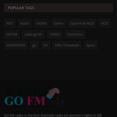
POPULAR TAGS
RDC
Radio
GOFM
Goma
Guerre du M23
M23
GO FM
radio go fm
FARDC
Nord-kivu
AIDPROFEN
go
fm
Félix Tshisekedi
Sport
GO FM radio is the first thematic radio on women's rights in DR