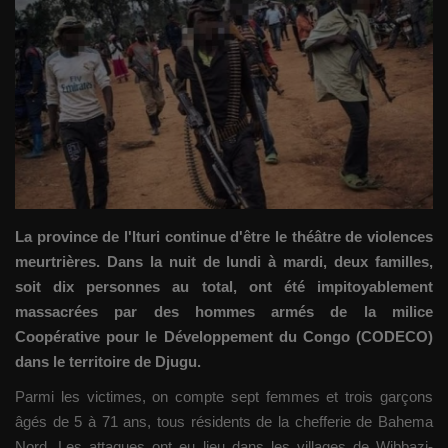
Gallery
Sport
Société
Infos d'ailleurs
La province de l'Ituri continue d'être le théâtre de violences
Qui sommes nous
meurtrières. Dans la nuit de lundi à mardi, deux familles,
soit dix personnes au total, ont été impitoyablement
Language
massacrées par des hommes armés de la milice
Français
English
Coopérative pour le Développement du Congo (CODECO)
dans le territoire de Djugu.
Parmi les victimes, on compte sept femmes et trois garçons
âgés de 5 à 71 ans, tous résidents de la chefferie de Bahema
Nord. Les attaques ont eu lieu dans les villages de Wibbazi-