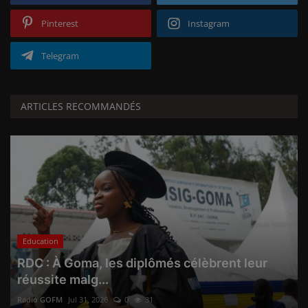
Pinterest
Instagram
Telegram
ARTICLES RECOMMANDÉS
Education
RDC : À Goma, les diplômés célèbrent leur
réussite malg...
Radio GOFM
Jul 31, 2026
0
31