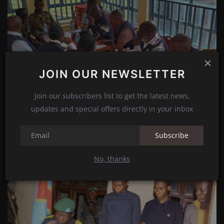
JOIN OUR NEWSLETTER
Join our subscribers list to get the latest news,
updates and special offers directly in your inbox
RDC : une délégation du MCVE enquête sur les
affronteme...
Subscribe
Rédaction
Jan 3, 2025
0
256
No, thanks