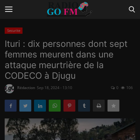
Securite
Login
Register
Ituri : dix personnes dont sept
femmes meurent dans une
Home
attaque meurtrière de la
Contact
CODECO à Djugu
Gallery
Rédaction
Sep 18, 2024 - 13:10
0
106
Vidéo
Le Journal
Communiqué de presse