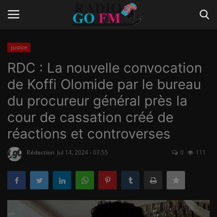
Justice
Login
Register
RDC : La nouvelle convocation
de Koffi Olomide par le bureau
Home
du procureur général près la
Contact
cour de cassation créé de
réactions et controverses
Gallery
Rédaction
Jul 14, 2024 - 07:55
0
111
Vidéo
Le Journal
Communiqué de presse