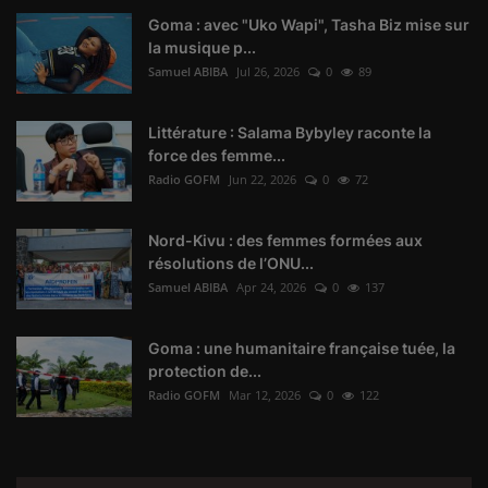
Goma : avec "Uko Wapi", Tasha Biz mise sur
la musique p...
Samuel ABIBA
Jul 26, 2026
0
89
Littérature : Salama Bybyley raconte la
force des femme...
Radio GOFM
Jun 22, 2026
0
72
Nord-Kivu : des femmes formées aux
résolutions de l’ONU...
Samuel ABIBA
Apr 24, 2026
0
137
Goma : une humanitaire française tuée, la
protection de...
Radio GOFM
Mar 12, 2026
0
122