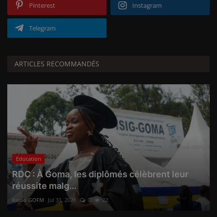
Pinterest
Instagram
Telegram
ARTICLES RECOMMANDÉS
Education
RDC : À Goma, les diplômés célèbrent leur
réussite malg...
Radio GOFM
Jul 31, 2026
0
22