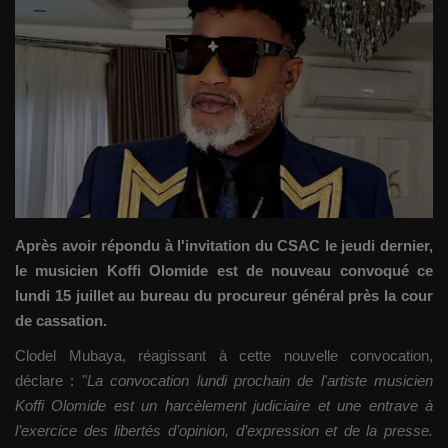
Gallery
Sport
Société
Infos d'ailleurs
Qui sommes nous
Après avoir répondu à l'invitation du CSAC le jeudi dernier,
le musicien Koffi Olomide est de nouveau convoqué ce
Language
lundi 15 juillet au bureau du procureur général près la cour
de cassation.
Français
English
Clodel Mubaya, réagissant à cette nouvelle convocation,
déclare : "
La convocation lundi prochain de l'artiste musicien
Koffi Olomide est un harcèlement judiciaire et une entrave à
l’exercice des libertés d’opinion, d’expression et de la presse.