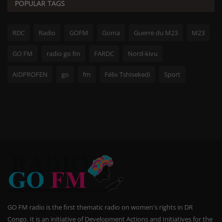
POPULAR TAGS
RDC
Radio
GOFM
Goma
Guerre du M23
M23
GO FM
radio go fm
FARDC
Nord-kivu
AIDPROFEN
go
fm
Félix Tshisekedi
Sport
GO FM radio is the first thematic radio on women's rights in DR
Congo. It is an initiative of Development Actions and Initiatives for the