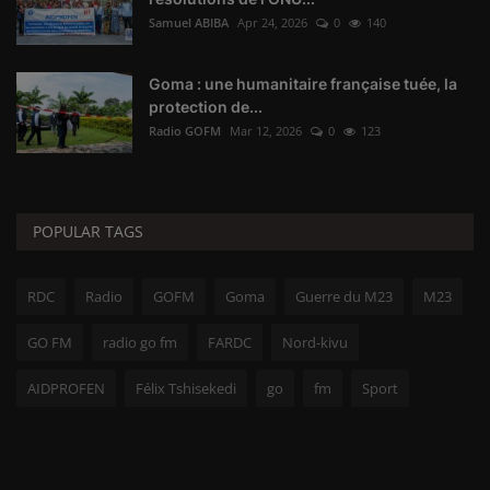
Samuel ABIBA
Apr 24, 2026
0
140
Goma : une humanitaire française tuée, la
protection de...
Radio GOFM
Mar 12, 2026
0
123
POPULAR TAGS
RDC
Radio
GOFM
Goma
Guerre du M23
M23
GO FM
radio go fm
FARDC
Nord-kivu
AIDPROFEN
Félix Tshisekedi
go
fm
Sport