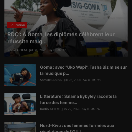
Education
RDC : À Goma, les diplômés célèbrent leur
réussite malg...
Radio GOFM
Jul 31, 2026
0
32
Goma : avec "Uko Wapi", Tasha Biz mise sur
la musique p...
Samuel ABIBA
Jul 26, 2026
0
98
Littérature : Salama Bybyley raconte la
force des femme...
Radio GOFM
Jun 22, 2026
0
74
Nord-Kivu : des femmes formées aux
résolutions de l’ONU...