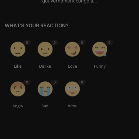
gouvernement congola...
WHAT'S YOUR REACTION?
0
0
0
0
Like
Dislike
Love
Funny
0
0
0
Angry
Sad
Wow