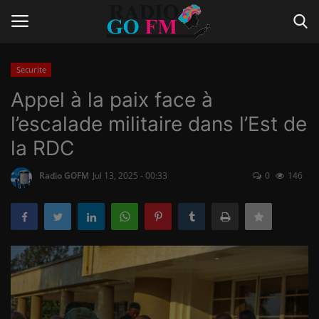
Securite
Login
Register
Appel à la paix face à
l’escalade militaire dans l’Est de
Home
la RDC
Contact
Radio GOFM
Jul 13, 2025 - 00:33
0
146
Gallery
Vidéo
Le Journal
Communiqué de presse