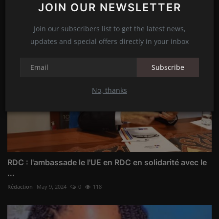
JOIN OUR NEWSLETTER
Rédaction
Jan 3, 2025
0
252
Join our subscribers list to get the latest news,
updates and special offers directly in your inbox
Subscribe
No, thanks
RDC : l'ambassade le l'UE en RDC en solidarité avec le
...
Rédaction
May 9, 2024
0
118