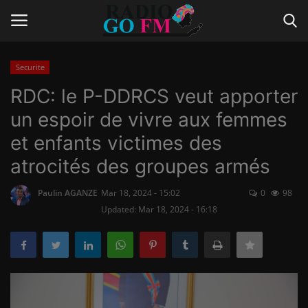
Securite
Login
Register
RDC: le P-DDRCS veut apporter
un espoir de vivre aux femmes
Home
et enfants victimes des
Contact
atrocités des groupes armés
Gallery
Paulin AGANZE
Mar 18, 2024 - 15:02
0
98
Updated: Mar 18, 2024 - 16:18
Vidéo
Le Journal
Communiqué de presse