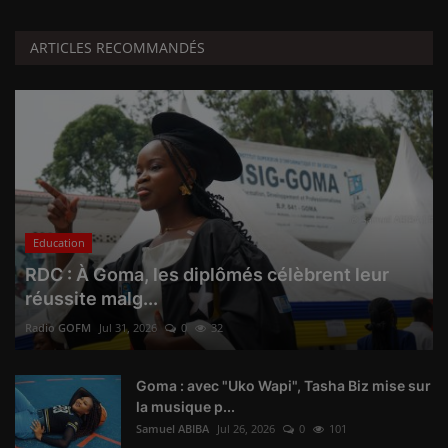
ARTICLES RECOMMANDÉS
Education
RDC : À Goma, les diplômés célèbrent leur
réussite malg...
Radio GOFM
Jul 31, 2026
0
32
Goma : avec "Uko Wapi", Tasha Biz mise sur
la musique p...
Samuel ABIBA
Jul 26, 2026
0
101