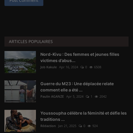
Post Comment
ARTICLES POPULAIRES
Nord-Kivu : Des femmes et jeunes filles
victimes d’abus...
Job Kakule
Apr 16, 2024
0
6508
Guerre du M23 : Une déplacée relate
comment elle a été ...
Paulin AGANZE
Apr 5, 2024
1
2042
Youssoupha célèbre la féminité et défie les
traditions ...
Rédaction
Jan 21, 2025
0
924