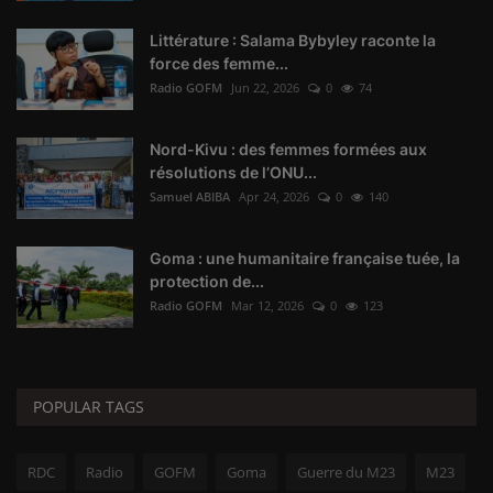
Littérature : Salama Bybyley raconte la
force des femme...
Radio GOFM
Jun 22, 2026
0
74
Nord-Kivu : des femmes formées aux
résolutions de l’ONU...
Samuel ABIBA
Apr 24, 2026
0
140
Goma : une humanitaire française tuée, la
protection de...
Radio GOFM
Mar 12, 2026
0
123
POPULAR TAGS
RDC
Radio
GOFM
Goma
Guerre du M23
M23