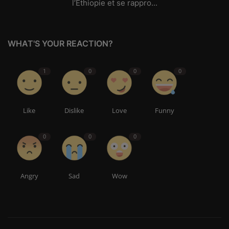
l’Éthiopie et se rappro...
WHAT'S YOUR REACTION?
1
0
0
0
Like
Dislike
Love
Funny
0
0
0
Angry
Sad
Wow