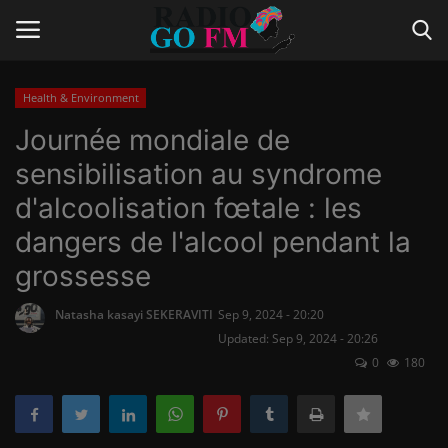
Health & Environment
Login
Register
Journée mondiale de
sensibilisation au syndrome
Home
d'alcoolisation fœtale : les
Contact
dangers de l'alcool pendant la
grossesse
Gallery
Natasha kasayi SEKERAVITI
Sep 9, 2024 - 20:20
Vidéo
Updated: Sep 9, 2024 - 20:26
0
180
Le Journal
Communiqué de presse