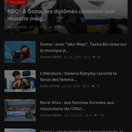
Education
RDC : À Goma, les diplômés célèbrent leur
réussite malg...
Radio GOFM
Jul 31, 2026
0
30
Goma : avec "Uko Wapi", Tasha Biz mise sur
la musique p...
Samuel ABIBA
Jul 26, 2026
0
94
Littérature : Salama Bybyley raconte la
force des femme...
Radio GOFM
Jun 22, 2026
0
73
Nord-Kivu : des femmes formées aux
résolutions de l’ONU...
Samuel ABIBA
Apr 24, 2026
0
140
Goma : une humanitaire française tuée, la