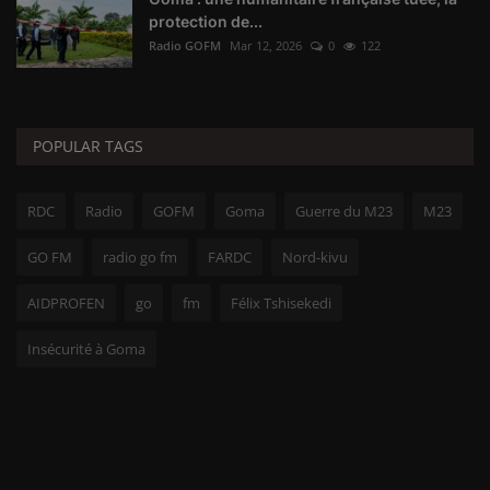
protection de...
Radio GOFM
Mar 12, 2026
0
122
POPULAR TAGS
RDC
Radio
GOFM
Goma
Guerre du M23
M23
GO FM
radio go fm
FARDC
Nord-kivu
AIDPROFEN
go
fm
Félix Tshisekedi
Insécurité à Goma